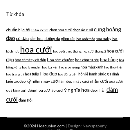
Từ khóa
cung hoàng
chuẩn bị cưới
chọn hoa cưới
chọn áo cưới
chăm sóc tóc
đạo
cô dâu
cắm hoa
dưỡng da
giảm cân
hoa baby
hoa anh thảo
hoa
hoa cưới
hoa cưới
bách hợp
hoa cưới theo tháng
hoa cưới tháng 2
đẹp
hoa hồng
hoa cầm tay cô dâu
Hoa cẩm chướng
hoa cẩm tú cầu
hoa
hoa màu xanh
hồng vàng
hoa lavender
hoa loa kèn
hoa mao lương
hoa thuỷ tiên
Hoa đẹp
hoa tulip
hôn lễ
hạnh phúc gia đình
hoa trang trí
hoa đồng tiền
kỷ niệm ngày cưới
nhẫn cưới
kiểu tóc đẹp
làm đẹp
ngày cưới
quà cưới
đám
ý nghĩa hoa
quà tặng
xu hướng hoa cưới
áo cưới
đeo nhẫn
cưới
đám hỏi
©2024 Hoacuoivn.com
| Design:
Newspaperly