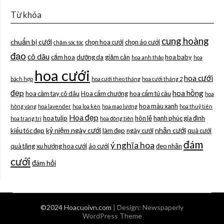
Từ khóa
cung hoàng
chuẩn bị cưới
chọn hoa cưới
chọn áo cưới
chăm sóc tóc
đạo
cô dâu
cắm hoa
dưỡng da
giảm cân
hoa baby
hoa anh thảo
hoa
hoa cưới
hoa cưới
bách hợp
hoa cưới theo tháng
hoa cưới tháng 2
đẹp
hoa hồng
hoa cầm tay cô dâu
Hoa cẩm chướng
hoa cẩm tú cầu
hoa
hoa màu xanh
hồng vàng
hoa lavender
hoa loa kèn
hoa mao lương
hoa thuỷ tiên
Hoa đẹp
hoa tulip
hôn lễ
hạnh phúc gia đình
hoa trang trí
hoa đồng tiền
kỷ niệm ngày cưới
nhẫn cưới
kiểu tóc đẹp
làm đẹp
ngày cưới
quà cưới
đám
ý nghĩa hoa
quà tặng
xu hướng hoa cưới
áo cưới
đeo nhẫn
cưới
đám hỏi
©2024 Hoacuoivn.com
| Design:
Newspaperly
WordPress Theme