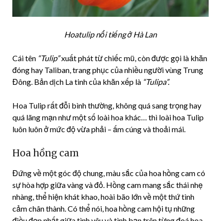
Hoatulip nổi tiếng ở Hà Lan
Cái tên
“Tulip”
xuất phát từ chiếc mũ, còn được gọi là khăn
đóng hay Taliban, trang phục của nhiều người vùng Trung
Đông. Bản dịch La tinh của khăn xếp là
“Tulipa”.
Hoa Tulip rất đỗi bình thường, không quá sang trọng hay
quá lãng mạn như một số loài hoa khác… thì loài hoa Tulip
luôn luôn ở mức độ vừa phải – ấm cúng và thoải mái.
Hoa hồng cam
Đứng về một góc độ chung, màu sắc của hoa hồng cam có
sự hòa hợp giữa vàng và đỏ. Hồng cam mang sắc thái nhẹ
nhàng, thể hiện khát khao, hoài bão lớn về một thứ tình
cảm chân thành. Có thể nói, hoa hồng cam hội tụ những
điều đẹp nhất giữa tình yêu và tình bạn trên từng đoá hoa