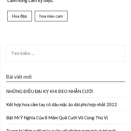
cánh hồng cam kỳ diệu.
Hoa đẹp
hoa màu cam
Bài viết mới
NHỮNG ĐIỀU ĐẠI KỴ KHI ĐEO NHẪN CƯỚI
Kết hợp hoa cầm tay cô dâu mặc áo dài phù hợp nhất 2022
Bật Mí Ý Nghĩa Của 8 Mâm Quả Cưới Vô Cùng Thú Vị
Trang trí đám cưới mùa xuân với những gam màu tươi mát