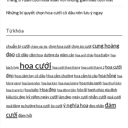
Những bí quyết chọn hoa cưới cô dâu nên lưu ý ngay
Từ khóa
cung hoàng
chuẩn bị cưới
chọn hoa cưới
chọn áo cưới
chăm sóc tóc
đạo
cô dâu
cắm hoa
dưỡng da
giảm cân
hoa baby
hoa anh thảo
hoa
hoa cưới
hoa cưới
bách hợp
hoa cưới theo tháng
hoa cưới tháng 2
đẹp
hoa hồng
hoa cầm tay cô dâu
Hoa cẩm chướng
hoa cẩm tú cầu
hoa
hoa màu xanh
hồng vàng
hoa lavender
hoa loa kèn
hoa mao lương
hoa thuỷ tiên
Hoa đẹp
hoa tulip
hôn lễ
hạnh phúc gia đình
hoa trang trí
hoa đồng tiền
kỷ niệm ngày cưới
nhẫn cưới
kiểu tóc đẹp
làm đẹp
ngày cưới
quà cưới
đám
ý nghĩa hoa
quà tặng
xu hướng hoa cưới
áo cưới
đeo nhẫn
cưới
đám hỏi