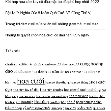
Kết hợp hoa cầm tay cô dâu mặc áo dài phù hợp nhất 2022
Bật Mí Ý Nghĩa Của 8 Mâm Quả Cưới Vô Cùng Thú Vị
Trang trí đám cưới mùa xuân với những gam màu tươi mát
Những bí quyết chọn hoa cưới cô dâu nên lưu ý ngay
Từ khóa
cung hoàng
chuẩn bị cưới
chọn hoa cưới
chọn áo cưới
chăm sóc tóc
đạo
cô dâu
cắm hoa
dưỡng da
giảm cân
hoa baby
hoa anh thảo
hoa
hoa cưới
hoa cưới
bách hợp
hoa cưới theo tháng
hoa cưới tháng 2
đẹp
hoa hồng
hoa cầm tay cô dâu
Hoa cẩm chướng
hoa cẩm tú cầu
hoa
hoa màu xanh
hồng vàng
hoa lavender
hoa loa kèn
hoa mao lương
hoa thuỷ tiên
Hoa đẹp
hoa tulip
hôn lễ
hạnh phúc gia đình
hoa trang trí
hoa đồng tiền
kỷ niệm ngày cưới
nhẫn cưới
kiểu tóc đẹp
làm đẹp
ngày cưới
quà cưới